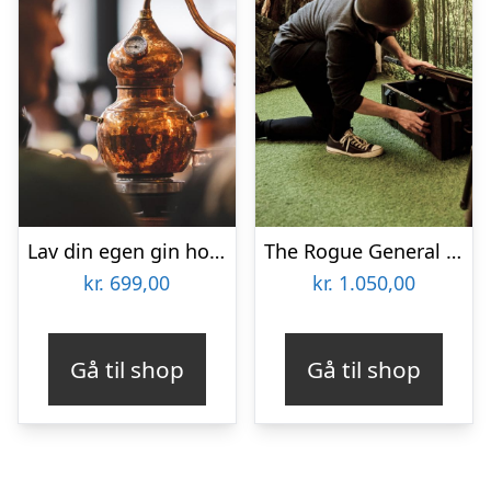
Lav din egen gin hos GinSkolen Haslev
The Rogue General escape room hos Escape Copenhagen
kr.
699,00
kr.
1.050,00
Gå til shop
Gå til shop