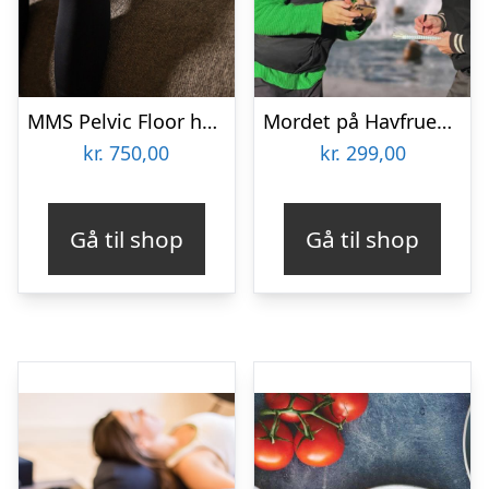
MMS Pelvic Floor hos One Thirty Labs
Mordet på Havfruen med Urban Hunt
kr.
750,00
kr.
299,00
Gå til shop
Gå til shop