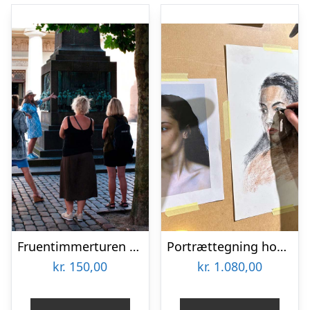
Fruentimmerturen – en byvandring i København
Portrættegning hos Nata Watts
kr.
150,00
kr.
1.080,00