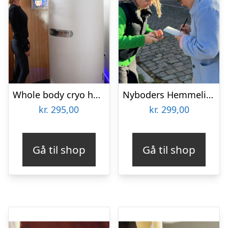
Whole body cryo hos One Thirty Labs
Nyboders Hemmeligheder med Urban Hunt
kr.
295,00
kr.
299,00
Gå til shop
Gå til shop