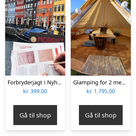
Forbryderjagt i Nyhavn med Solve a Mystery
Glamping for 2 med lækker brunch og udsigt til sø hos Bakkegaarden
kr.
399,00
kr.
1.795,00
Gå til shop
Gå til shop