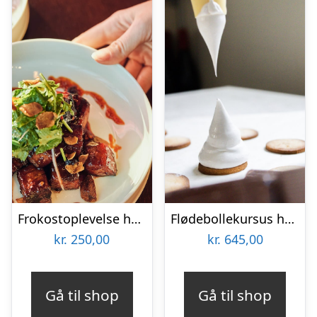
Frokostoplevelse hos Tiger Lily hos 25hours Hotels
Flødebollekursus hos Karoline Trier
kr.
250,00
kr.
645,00
Gå til shop
Gå til shop