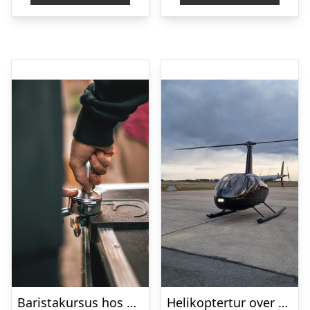
Baristakursus hos Kontra Coffee
Helikoptertur over København med Copenhagen Helicopter