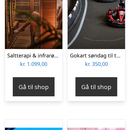
Saltterapi & infrarød sauna for to hos House of Salt
Gokart søndag til torsdag hos Ballerup Gokart Center
kr.
1.099,00
kr.
350,00
Gå til shop
Gå til shop