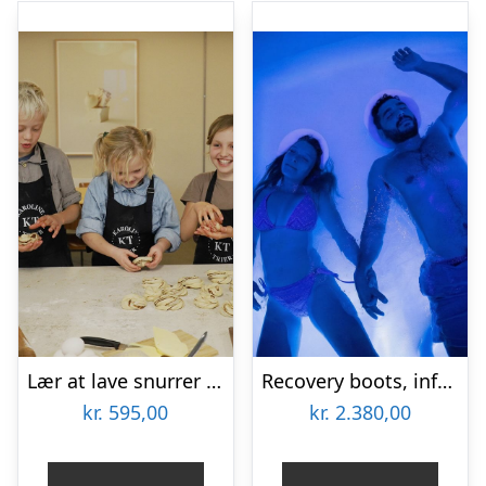
Lær at lave snurrer på familie-bagekursus hos Karoline Trier
Recovery boots, infrarød sauna & floating for 2 hos Copenhagen Float
kr.
595,00
kr.
2.380,00