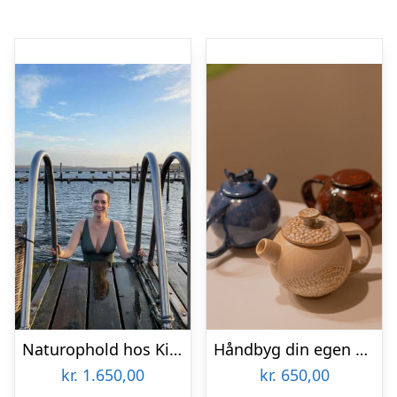
Naturophold hos Kirsebærkroen
Håndbyg din egen Tekande hos Lodewa Studio & Boutique
kr.
1.650,00
kr.
650,00