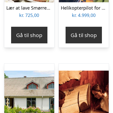
Lær at lave Smørrebrød hos CPH Cooking Class
Helikopterpilot for en dag med HeliCompany
kr.
725,00
kr.
4.999,00
Gå til shop
Gå til shop