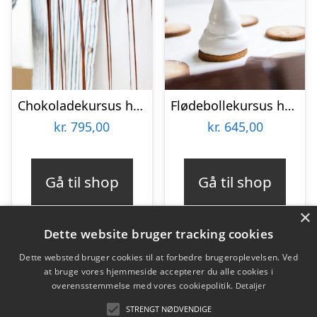
Chokoladekursus hos Karoline Trier
Flødebollekursus hos Karoline Trier
kr.
795,00
kr.
645,00
Gå til shop
Gå til shop
×
Dette website bruger tracking cookies
Dette websted bruger cookies til at forbedre brugeroplevelsen. Ved
at bruge vores hjemmeside accepterer du alle cookies i
Varekategorier
overensstemmelse med vores cookiepolitik.
Detaljer
Produkter
STRENGT NØDVENDIGE