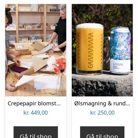
Crepepapir blomster workshop hos Kit Company
Ølsmagning & rundvisning hos Gamma Brewing
kr.
449,00
kr.
250,00
Gå til shop
Gå til shop