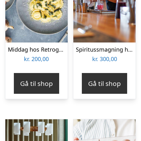
Middag hos Retrogusto
Spiritussmagning hos Nordic Ethanol
kr.
200,00
kr.
300,00
Gå til shop
Gå til shop