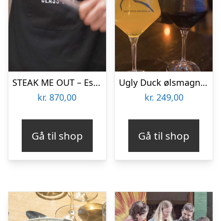
STEAK ME OUT – Essential cooking and knife skills hos CPH Cooking Class
Ugly Duck ølsmagning hos Tribeca
kr.
870,00
kr.
249,00
Gå til shop
Gå til shop