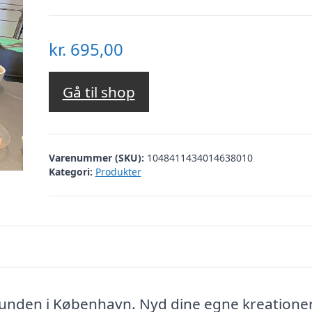
kr.
695,00
Gå til shop
Varenummer (SKU):
1048411434014638010
Kategori:
Produkter
ra bunden i København. Nyd dine egne kreation