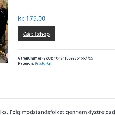
kr.
175,00
Gå til shop
Varenummer (SKU):
1048415699351667755
Kategori:
Produkter
ks. Følg modstandsfolket gennem dystre gad