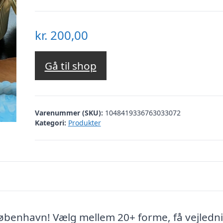
kr.
200,00
Gå til shop
Varenummer (SKU):
1048419336763033072
Kategori:
Produkter
 København! Vælg mellem 20+ forme, få vejledn