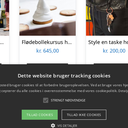
rlige & frække fruentimmere med Fruentimmerture
Flødebollekursus hos Karoline Trier
kr.
645,00
kr.
200,00
Gå til shop
Gå til sho
Dette website bruger tracking cookies
sted bruger cookies til at forbedre brugeroplevelsen. Ved at bruge vores 
ccepterer du alle cookies i overensstemmelse med vores cookiepolitik.
Detalj
STRENGT NØDVENDIGE
TILLAD COOKIES
TILLAD IKKE COOKIES
VIS DETALJER