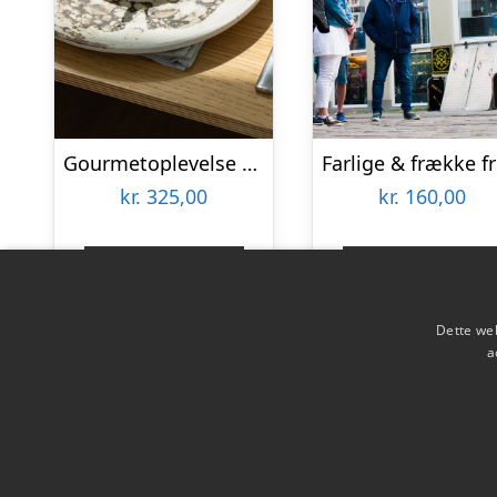
Gourmetoplevelse hos Restaurant Gemini
Fa
kr.
325,00
kr.
160,00
Gå til shop
Gå til shop
Dette web
a