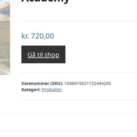
kr.
720,00
Gå til shop
Varenummer (SKU):
1048419521152444205
Kategori:
Produkter