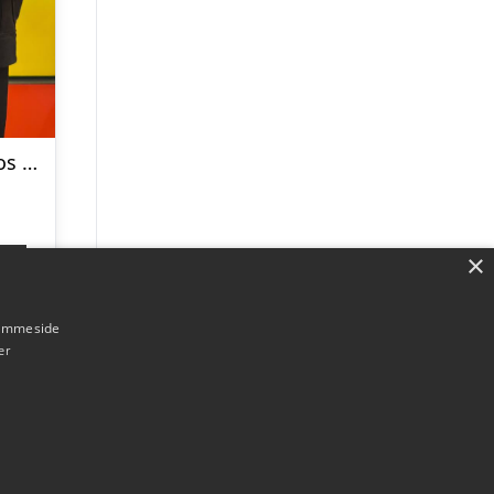
Style en taske hos Kreativoli
×
p
hjemmeside
er