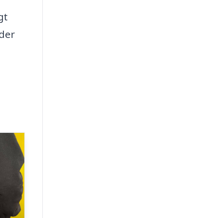
gt
lder