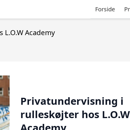
Forside
P
hos L.O.W Academy
Privatundervisning i
rulleskøjter hos L.O.W
Academy