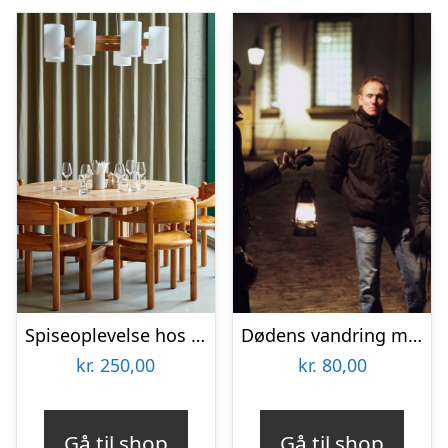
Spiseoplevelse hos Aamanns Genbo
Dødens vandring med Ghost Tour
kr.
250,00
kr.
80,00
Gå til shop
Gå til shop